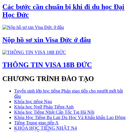
Các bước cần chuẩn bị khi đi du học Đại
Học Đức
Nộp hồ sơ xin Visa Đức ở đâu
THÔNG TIN VISA 18B ĐỨC
CHƯƠNG TRÌNH ĐÀO TẠO
Tuyển sinh lớp học tiếng Pháp giao tiếp cho người mới bắt
đầu
Khóa học tiếng Nga
Khóa học Ngữ Pháp Tiếng Anh
Khóa học Tiếng Nhật Cấp Tốc Tại Hà Nội
Khóa Học Tiếng Ba Lan Du Học Và Khẩu khẩu Lao Động
Tiếng Trung giao tiếp A
KHÓA HỌC TIẾNG NHẬT N4