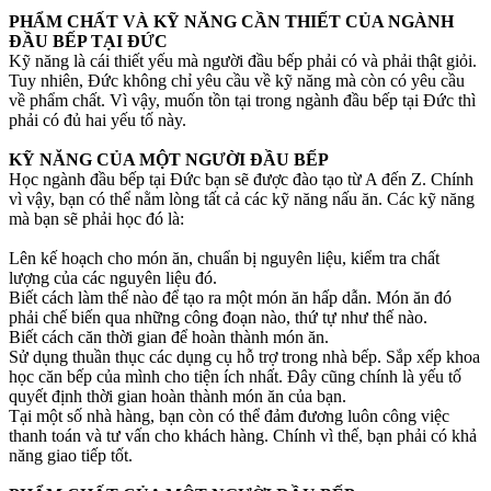
PHẨM CHẤT VÀ KỸ NĂNG CẦN THIẾT CỦA NGÀNH
ĐẦU BẾP TẠI ĐỨC
Kỹ năng là cái thiết yếu mà người đầu bếp phải có và phải thật giỏi.
Tuy nhiên, Đức không chỉ yêu cầu về kỹ năng mà còn có yêu cầu
về phẩm chất. Vì vậy, muốn tồn tại trong ngành đầu bếp tại Đức thì
phải có đủ hai yếu tố này.
KỸ NĂNG CỦA MỘT NGƯỜI ĐẦU BẾP
Học ngành đầu bếp tại Đức bạn sẽ được đào tạo từ A đến Z. Chính
vì vậy, bạn có thể nằm lòng tất cả các kỹ năng nấu ăn. Các kỹ năng
mà bạn sẽ phải học đó là:
Lên kế hoạch cho món ăn, chuẩn bị nguyên liệu, kiểm tra chất
lượng của các nguyên liệu đó.
Biết cách làm thế nào để tạo ra một món ăn hấp dẫn. Món ăn đó
phải chế biến qua những công đoạn nào, thứ tự như thế nào.
Biết cách căn thời gian để hoàn thành món ăn.
Sử dụng thuần thục các dụng cụ hỗ trợ trong nhà bếp. Sắp xếp khoa
học căn bếp của mình cho tiện ích nhất. Đây cũng chính là yếu tố
quyết định thời gian hoàn thành món ăn của bạn.
Tại một số nhà hàng, bạn còn có thể đảm đương luôn công việc
thanh toán và tư vấn cho khách hàng. Chính vì thế, bạn phải có khả
năng giao tiếp tốt.