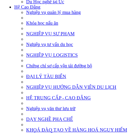
Du Học nghề tại Úc
Hệ Cao Đẳng
Nghiệp vụ quản lý mua hàng
Khóa học nấu ăn
NGHIỆP VỤ SƯ PHẠM
Nghiệp vụ tư vấn du học
NGHIỆP VỤ LOGISTICS
Chứng chỉ sơ cấp vận tải đường bộ
ĐẠI LÝ TÀU BIỂN
NGHIỆP VỤ HƯỚNG DẪN VIÊN DU LỊCH
HỆ TRUNG CẤP - CAO ĐẲNG
Nghiệp vụ văn thư lưu trữ
DẠY NGHỀ PHA CHẾ
KHOÁ ĐÀO TẠO VỀ HÀNG HOÁ NGUY HIỂM