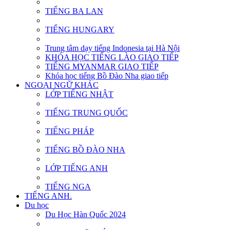
TIẾNG BA LAN
TIẾNG HUNGARY
Trung tâm dạy tiếng Indonesia tại Hà Nội
KHÓA HỌC TIẾNG LÀO GIAO TIẾP
TIẾNG MYANMAR GIAO TIẾP
Khóa học tiếng Bồ Đào Nha giao tiếp
NGOẠI NGỮ KHÁC
LỚP TIẾNG NHẬT
TIẾNG TRUNG QUỐC
TIẾNG PHÁP
TIẾNG BỒ ĐÀO NHA
LỚP TIẾNG ANH
TIẾNG NGA
TIẾNG ANH.
Du học
Du Học Hàn Quốc 2024