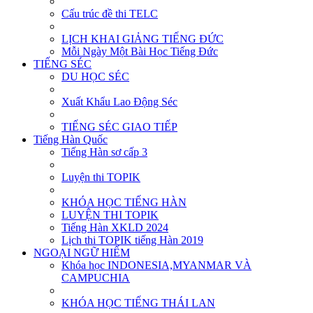
Cấu trúc đề thi TELC
LỊCH KHAI GIẢNG TIẾNG ĐỨC
Mỗi Ngày Một Bài Học Tiếng Đức
TIẾNG SÉC
DU HỌC SÉC
Xuất Khẩu Lao Động Séc
TIẾNG SÉC GIAO TIẾP
Tiếng Hàn Quốc
Tiếng Hàn sơ cấp 3
Luyện thi TOPIK
KHÓA HỌC TIẾNG HÀN
LUYỆN THI TOPIK
Tiếng Hàn XKLD 2024
Lịch thi TOPIK tiếng Hàn 2019
NGOẠI NGỮ HIẾM
Khóa học INDONESIA,MYANMAR VÀ
CAMPUCHIA
KHÓA HỌC TIẾNG THÁI LAN