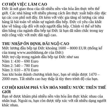
CƠ HỘI VIỆC LÀM CAO
Đức là nơi giao thoa của rất nhiều nền văn hóa ẩm thực trên thế
giới. Các nhà hàng với nhiều phong cách ẩm thực xuất hiện dày đặc
tại các con phố nơi đây. Đi kèm với việc gia tăng số lượng các nhà
hàng là bài toán về nhân sự ngành đầu bếp. Đức có yêu cầu khắt
khe về bằng cấp đối với một người đầu bếp. Chính vì thế sở hữu
tấm bằng của ngành đầu bếp tại Đức là bạn đã nắm chắc trong tay
một công việc với mức đãi ngộ cao.
THU NHẬP ỔN ĐỊNH, ĐÃI NGỘ CAO
Mức lương đầu bếp tại Đức khoảng 1600 – 8000 EUR (thống kế
của trang www.ausbildung.de của Đức)
Mức trợ cấp trong ngành đầu bếp tại Đức như sau
Năm 1: 430 – 690 Euro
Năm 2: 540 – 780 Euro
Năm 3: 610 – 870 Euro
Sau khi hoàn thành chương trình học, bạn sẽ nhận được 1470 –
2000 euro. Tất nhiên cao hay thấp là tùy theo trình độ của bạn.
CƠ HỘI KHÁM PHÁ VĂN HÓA NHIỀU NƯỚC TRÊN THẾ
GIỚI
Bạn sẽ được khám phá nhiều nền văn hóa ẩm thực khác nhau của
nhân loại. Ngoài ra, bạn còn được tiếp xúc với rất nhiều dạng người
khác nhau.