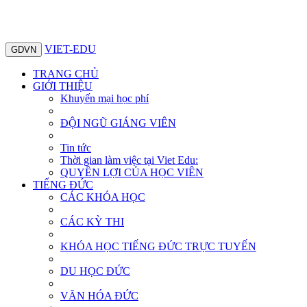
VIET-EDU
GDVN
TRANG CHỦ
GIỚI THIỆU
Khuyến mại học phí
ĐỘI NGŨ GIÁNG VIÊN
Tin tức
Thời gian làm việc tại Viet Edu:
QUYỀN LỢI CỦA HỌC VIÊN
TIẾNG ĐỨC
CÁC KHÓA HỌC
CÁC KỲ THI
KHÓA HỌC TIẾNG ĐỨC TRỰC TUYẾN
DU HỌC ĐỨC
VĂN HÓA ĐỨC