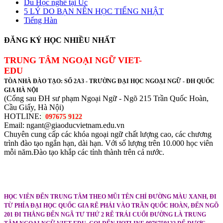
Du Học nghề tại Úc
5 LÝ DO BẠN NÊN HỌC TIẾNG NHẬT
Tiếng Hàn
ĐĂNG KÝ HỌC NHIỀU NHẤT
TRUNG TÂM NGOẠI NGỮ VIET-
EDU
TÒA NHÀ ĐÀO TẠO: SỐ 2A3 - TRƯỜNG ĐẠI HỌC NGOẠI NGỮ - ĐH QUỐC
GIA HÀ NỘI
(Cổng sau ĐH sư phạm Ngoại Ngữ - Ngõ 215 Trần Quốc Hoàn,
Cầu Giấy, Hà Nội)
HOTLINE:
097675 9122
Email: ngant@giaoducvietnam.edu.vn
Chuyên cung cấp các khóa ngoại ngữ chất lượng cao, các chương
trình đào tạo ngắn hạn, dài hạn. Với số lượng trên 10.000 học viên
mỗi năm.Đào tạo khắp các tỉnh thành trên cả nước.
HỌC VIÊN ĐẾN TRUNG TÂM THEO MŨI TÊN CHỈ ĐƯỜNG MÀU XANH, ĐI
TỪ PHÍA ĐẠI HỌC QUỐC GIA RẼ PHẢI VÀO TRẦN QUỐC HOÀN, ĐẾN NGÕ
201 ĐI THẲNG ĐẾN NGÃ TƯ THỨ 2 RẼ TRÁI CUỐI ĐƯỜNG LÀ TRUNG