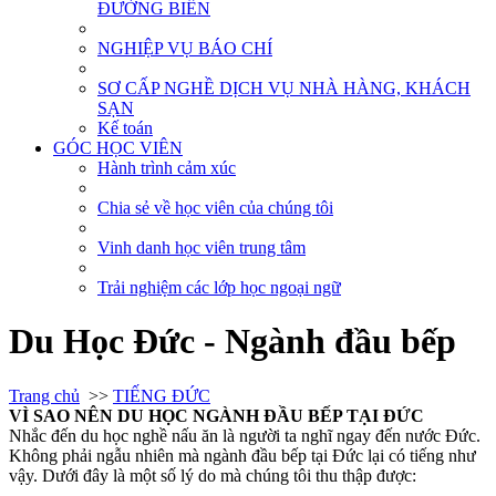
ĐƯỜNG BIỂN
NGHIỆP VỤ BÁO CHÍ
SƠ CẤP NGHỀ DỊCH VỤ NHÀ HÀNG, KHÁCH
SẠN
Kế toán
GÓC HỌC VIÊN
Hành trình cảm xúc
Chia sẻ về học viên của chúng tôi
Vinh danh học viên trung tâm
Trải nghiệm các lớp học ngoại ngữ
Du Học Đức - Ngành đầu bếp
Trang chủ
>>
TIẾNG ĐỨC
VÌ SAO NÊN DU HỌC NGÀNH ĐẦU BẾP TẠI ĐỨC
Nhắc đến du học nghề nấu ăn là người ta nghĩ ngay đến nước Đức.
Không phải ngẫu nhiên mà ngành đầu bếp tại Đức lại có tiếng như
vậy. Dưới đây là một số lý do mà chúng tôi thu thập được: