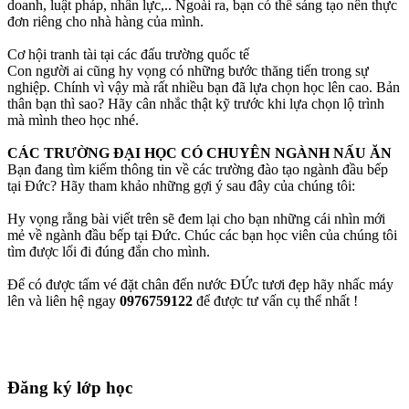
doanh, luật pháp, nhân lực,.. Ngoài ra, bạn có thể sáng tạo nên thực
đơn riêng cho nhà hàng của mình.
Cơ hội tranh tài tại các đấu trường quốc tế
Con người ai cũng hy vọng có những bước thăng tiến trong sự
nghiệp. Chính vì vậy mà rất nhiều bạn đã lựa chọn học lên cao. Bản
thân bạn thì sao? Hãy cân nhắc thật kỹ trước khi lựa chọn lộ trình
mà mình theo học nhé.
CÁC TRƯỜNG ĐẠI HỌC CÓ CHUYÊN NGÀNH NẤU ĂN
Bạn đang tìm kiếm thông tin về các trường đào tạo ngành đầu bếp
tại Đức? Hãy tham khảo những gợi ý sau đây của chúng tôi:
Hy vọng rằng bài viết trên sẽ đem lại cho bạn những cái nhìn mới
mẻ về ngành đầu bếp tại Đức. Chúc các bạn học viên của chúng tôi
tìm được lối đi đúng đắn cho mình.
Để có được tấm vé đặt chân đến nước ĐỨc tươi đẹp hãy nhấc máy
lên và liên hệ ngay
0976759122
để được tư vấn cụ thể nhất !
Đăng ký lớp học