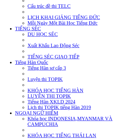
Cấu trúc đề thi TELC
LỊCH KHAI GIẢNG TIẾNG ĐỨC
Mỗi Ngày Một Bài Học Tiếng Đức
TIẾNG SÉC
DU HỌC SÉC
Xuất Khẩu Lao Động Séc
TIẾNG SÉC GIAO TIẾP
Tiếng Hàn Quốc
Tiếng Hàn sơ cấp 3
Luyện thi TOPIK
KHÓA HỌC TIẾNG HÀN
LUYỆN THI TOPIK
Tiếng Hàn XKLD 2024
Lịch thi TOPIK tiếng Hàn 2019
NGOẠI NGỮ HIẾM
Khóa học INDONESIA,MYANMAR VÀ
CAMPUCHIA
KHÓA HỌC TIẾNG THÁI LAN