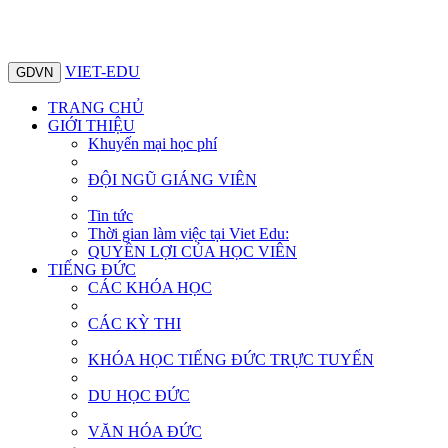
VIET-EDU
GDVN
TRANG CHỦ
GIỚI THIỆU
Khuyến mại học phí
ĐỘI NGŨ GIÁNG VIÊN
Tin tức
Thời gian làm việc tại Viet Edu:
QUYỀN LỢI CỦA HỌC VIÊN
TIẾNG ĐỨC
CÁC KHÓA HỌC
CÁC KỲ THI
KHÓA HỌC TIẾNG ĐỨC TRỰC TUYẾN
DU HỌC ĐỨC
VĂN HÓA ĐỨC