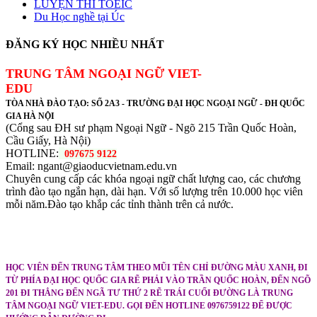
LUYỆN THI TOEIC
Du Học nghề tại Úc
ĐĂNG KÝ HỌC NHIỀU NHẤT
TRUNG TÂM NGOẠI NGỮ VIET-
EDU
TÒA NHÀ ĐÀO TẠO: SỐ 2A3 - TRƯỜNG ĐẠI HỌC NGOẠI NGỮ - ĐH QUỐC
GIA HÀ NỘI
(Cổng sau ĐH sư phạm Ngoại Ngữ - Ngõ 215 Trần Quốc Hoàn,
Cầu Giấy, Hà Nội)
HOTLINE:
097675 9122
Email: ngant@giaoducvietnam.edu.vn
Chuyên cung cấp các khóa ngoại ngữ chất lượng cao, các chương
trình đào tạo ngắn hạn, dài hạn. Với số lượng trên 10.000 học viên
mỗi năm.Đào tạo khắp các tỉnh thành trên cả nước.
HỌC VIÊN ĐẾN TRUNG TÂM THEO MŨI TÊN CHỈ ĐƯỜNG MÀU XANH, ĐI
TỪ PHÍA ĐẠI HỌC QUỐC GIA RẼ PHẢI VÀO TRẦN QUỐC HOÀN, ĐẾN NGÕ
201 ĐI THẲNG ĐẾN NGÃ TƯ THỨ 2 RẼ TRÁI CUỐI ĐƯỜNG LÀ TRUNG
TÂM NGOẠI NGỮ VIET-EDU. GỌI ĐẾN HOTLINE 0976759122 ĐỂ ĐƯỢC