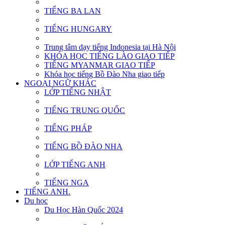
TIẾNG BA LAN
TIẾNG HUNGARY
Trung tâm dạy tiếng Indonesia tại Hà Nội
KHÓA HỌC TIẾNG LÀO GIAO TIẾP
TIẾNG MYANMAR GIAO TIẾP
Khóa học tiếng Bồ Đào Nha giao tiếp
NGOẠI NGỮ KHÁC
LỚP TIẾNG NHẬT
TIẾNG TRUNG QUỐC
TIẾNG PHÁP
TIẾNG BỒ ĐÀO NHA
LỚP TIẾNG ANH
TIẾNG NGA
TIẾNG ANH.
Du học
Du Học Hàn Quốc 2024