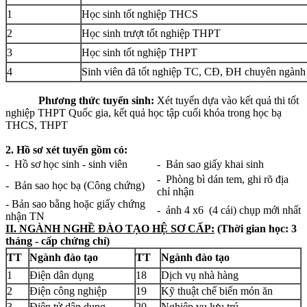
1
Học sinh tốt nghiệp THCS
2
Học sinh trượt tốt nghiệp THPT
3
Học sinh tốt nghiệp THPT
4
Sinh viên đã tốt nghiệp TC, CĐ, ĐH chuyên ngành
Phương thức tuyển sinh:
Xét tuyển dựa vào kết quả thi tốt
nghiệp THPT Quốc gia, kết quả học tập cuối khóa trong học bạ
THCS, THPT
2. Hồ sơ xét tuyển gồm có:
- Hồ sơ học sinh - sinh viên
- Bản sao giấy khai sinh
- Phòng bì dán tem, ghi rõ địa
- Bản sao học bạ (Công chứng)
chỉ nhận
- Bản sao bằng hoặc giấy chứng
- ảnh 4 x6 (4 cái) chụp mới nhất
nhận TN
II. NGÀNH NGHỀ ĐÀO TẠO HỆ SƠ CẤP:
(Thời gian học: 3
tháng - cấp chứng chỉ)
TT
Ngành đào tạo
TT
Ngành đào tạo
1
Điện dân dụng
18
Dịch vụ nhà hàng
2
Điện công nghiệp
19
Kỹ thuật chế biến món ăn
3
Điện tử dân dụng
20
Nghiệp vụ lưu trú