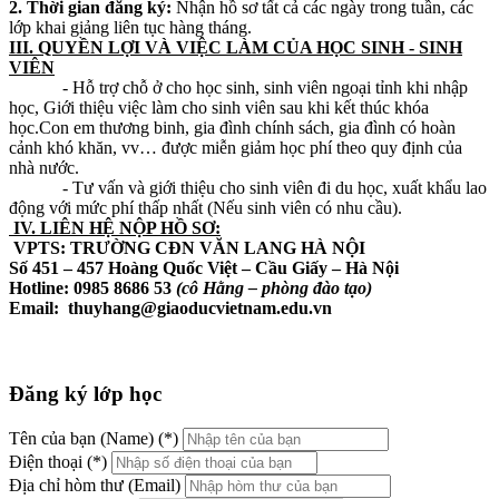
2. Thời gian đăng ký:
Nhận hồ sơ tất cả các ngày trong tuần, các
lớp khai giảng liên tục hàng tháng.
III. QUYỀN LỢI VÀ VIỆC LÀM CỦA HỌC SINH - SINH
VIÊN
- Hỗ trợ chỗ ở cho học sinh, sinh viên ngoại tỉnh khi nhập
học, Giới thiệu việc làm cho sinh viên sau khi kết thúc khóa
học.Con em thương binh, gia đình chính sách, gia đình có hoàn
cảnh khó khăn, vv… được miễn giảm học phí theo quy định của
nhà nước.
- Tư vấn và giới thiệu cho sinh viên đi du học, xuất khẩu lao
động với mức phí thấp nhất (Nếu sinh viên có nhu cầu).
IV. LIÊN HỆ NỘP HỒ SƠ:
VPTS: TRƯỜNG CĐN VĂN LANG HÀ NỘI
Số 451 – 457 Hoàng Quốc Việt – Cầu Giấy – Hà Nội
Hotline: 0985 8686 53
(cô Hằng – phòng đào tạo)
Email: thuyhang@giaoducvietnam.edu.vn
Đăng ký lớp học
Tên của bạn (Name) (*)
Điện thoại (*)
Địa chỉ hòm thư (Email)