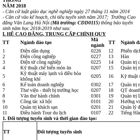
THÔNG
NĂM 2018
- Căn cứ luật giáo dục nghề nghiệp ngày 27 tháng 11 năm 2014
- Căn cứ vào kế hoạch, chỉ tiêu tuyển sinh năm 2017; Trường Cao
đẳng Văn Lang Hà Nội (
Mã trường: CDD0115
) thông báo tuyển
sinh năm học 2018-2019 như sau:
I. HỆ CAO ĐẲNG, TRUNG CẤP CHÍNH QUY
Mã
TT
Ngành đào tạo
TT
Ngành đà
ngành
1
Điện dân dụng
0226
12
Phiên dịc
2
Điện công nghiệp
0227
13
Hàn
3
Điện tử công nghiệp
0225
14
Quản trị 
4
Kỹ thuật chế biến món ăn
0207
15
Quản trị 
Kỹ thuật máy lạnh và điều hòa
5
0205
16
Kỹ thuật 
không khí
6
Kế toán doanh nghiệp
0302
17
Quản trị 
7
Thư viện - thiết bị trường học
0207
18
QT doanh
8
Văn thư hành chính
0301
19
Quản trị 
9
Công tác xã hội
0101
20
Hướng viê
10
Quản trị khách sạn
0201
21
Quản lý đ
11
Điều hành Tour du lịch
0107
22
Tiếng Hà
1. Đối tượng tuyển sinh và thời gian đào tạo:
TT
Đối tượng tuyển sinh