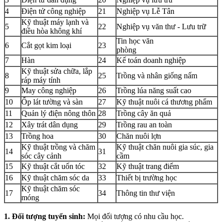
4
Điện tử công nghiệp
21
Nghiệp vụ Lễ Tân
Kỹ thuật máy lạnh và
5
22
Nghiệp vụ văn thư - Lưu trữ
điều hòa không khí
Tin học văn
6
Cắt gọt kim loại
23
phòng
7
Hàn
24
Kế toán doanh nghiệp
Kỹ thuật sửa chữa, lắp
8
25
Trồng và nhân giống nấm
ráp máy tính
9
May công nghiệp
26
Trồng lúa năng suất cao
10
Ốp lát tường và sàn
27
Kỹ thuật nuôi cá thương phẩm
11
Quản lý điện nông thôn
28
Trồng cây ăn quả
12
Xây trát dân dụng
29
Trồng rau an toàn
13
Trồng hoa
30
Chăn nuôi lợn
Kỹ thuật trồng và chăm
Kỹ thuật chăn nuôi gia súc, gia
14
31
sóc cây cảnh
cầm
15
Kỹ thuật cắt uốn tóc
32
Kỹ thuật trang điểm
16
Kỹ thuật chăm sóc da
33
Thiết bị trường học
Kỹ thuật chăm sóc
17
34
Thông tin thư viện
móng
1. Đối tượng tuyển sinh:
Mọi đối tượng có nhu cầu học.