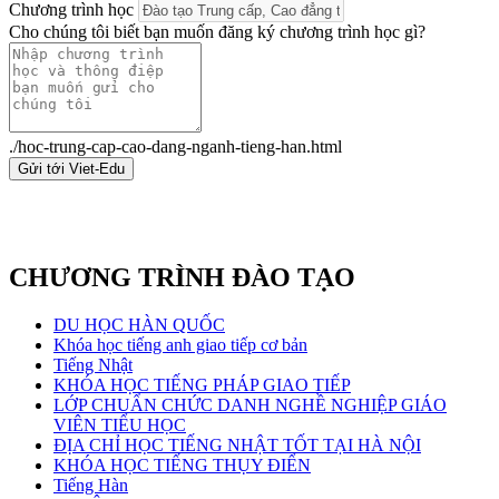
Chương trình học
Cho chúng tôi biết bạn muốn đăng ký chương trình học gì?
./hoc-trung-cap-cao-dang-nganh-tieng-han.html
Gửi tới Viet-Edu
CHƯƠNG TRÌNH ĐÀO TẠO
DU HỌC HÀN QUỐC
Khóa học tiếng anh giao tiếp cơ bản
Tiếng Nhật
KHÓA HỌC TIẾNG PHÁP GIAO TIẾP
LỚP CHUẨN CHỨC DANH NGHỀ NGHIỆP GIÁO
VIÊN TIỂU HỌC
ĐỊA CHỈ HỌC TIẾNG NHẬT TỐT TẠI HÀ NỘI
KHÓA HỌC TIẾNG THỤY ĐIỂN
Tiếng Hàn