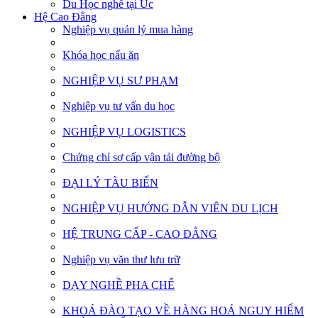
Du Học nghề tại Úc
Hệ Cao Đẳng
Nghiệp vụ quản lý mua hàng
Khóa học nấu ăn
NGHIỆP VỤ SƯ PHẠM
Nghiệp vụ tư vấn du học
NGHIỆP VỤ LOGISTICS
Chứng chỉ sơ cấp vận tải đường bộ
ĐẠI LÝ TÀU BIỂN
NGHIỆP VỤ HƯỚNG DẪN VIÊN DU LỊCH
HỆ TRUNG CẤP - CAO ĐẲNG
Nghiệp vụ văn thư lưu trữ
DẠY NGHỀ PHA CHẾ
KHOÁ ĐÀO TẠO VỀ HÀNG HOÁ NGUY HIỂM