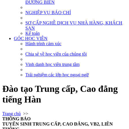
ĐƯỜNG BIỂN
NGHIỆP VỤ BÁO CHÍ
SƠ CẤP NGHỀ DỊCH VỤ NHÀ HÀNG, KHÁCH
SẠN
Kế toán
GÓC HỌC VIÊN
Hành trình cảm xúc
Chia sẻ về học viên của chúng tôi
Vinh danh học viên trung tâm
Trải nghiệm các lớp học ngoại ngữ
Đào tạo Trung cấp, Cao đẳng
tiếng Hàn
Trang chủ
>>
THÔNG BÁO
TUYỂN SINH TRUNG CẤP, CAO ĐẲNG, VB2, LIÊN